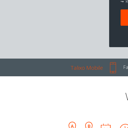
R
Talixo Mobile
Fa