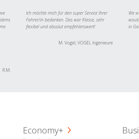
ave
Ich möchte mich für den super Service Ihrer
We we
oblems
Fahrer/in bedanken. Das war Klasse, sehr
would
 me
flexibel und absolut empfehlenswert!
in Ge
M. Vogel, VOGEL Ingenieure
R.M.
Economy+
Busi