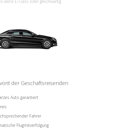
s-Benz E-Class oder gleichwärtig
vorit der Geschäftsreisenden
rzes Auto garantiert
reis
schsprechender Fahrer
atische Flugmitverfolgung