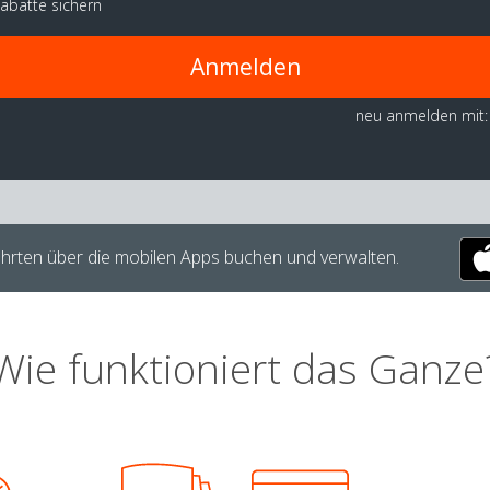
abatte sichern
Anmelden
neu anmelden mit:
hrten über die mobilen Apps buchen und verwalten.
Wie funktioniert das Ganze