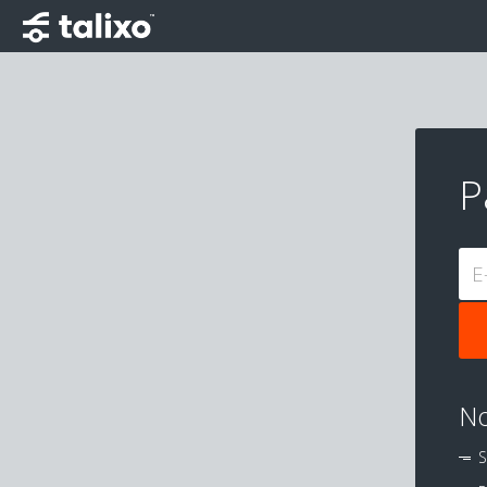
P
E
No
S