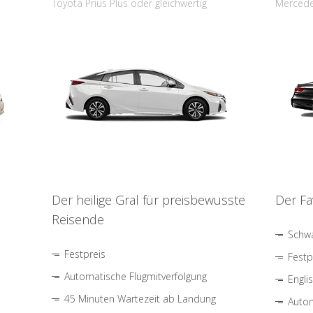
Toyota Prius Plus oder gleichwertig
Mercede
Der heilige Gral für preisbewusste
Der Fa
Reisende
Schwa
Festpreis
Festp
Automatische Flugmitverfolgung
Engli
45 Minuten Wartezeit ab Landung
Autom