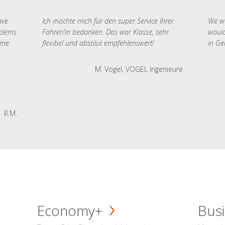
ave
Ich möchte mich für den super Service Ihrer
We we
oblems
Fahrer/in bedanken. Das war Klasse, sehr
would
 me
flexibel und absolut empfehlenswert!
in Ge
M. Vogel, VOGEL Ingenieure
R.M.
Economy+
Busi