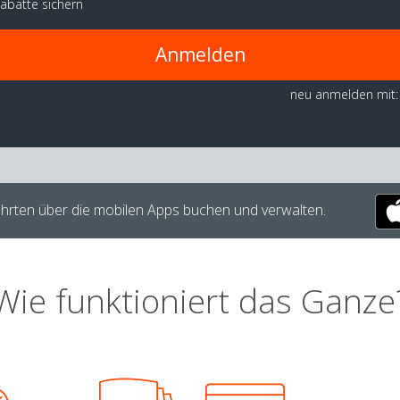
abatte sichern
Anmelden
neu anmelden mit:
hrten über die mobilen Apps buchen und verwalten.
Wie funktioniert das Ganze