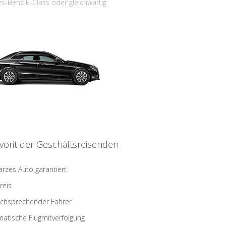
s-Benz E-Class oder gleichwärtig
vorit der Geschäftsreisenden
rzes Auto garantiert
reis
schsprechender Fahrer
atische Flugmitverfolgung