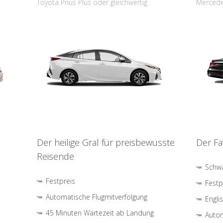
Toyota Prius Plus oder gleichwertig
Mercede
Der heilige Gral für preisbewusste
Der Fa
Reisende
Schwa
Festpreis
Festp
Automatische Flugmitverfolgung
Engli
45 Minuten Wartezeit ab Landung
Autom