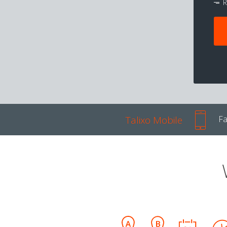
R
Talixo Mobile
Fa