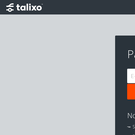
P
E
No
S