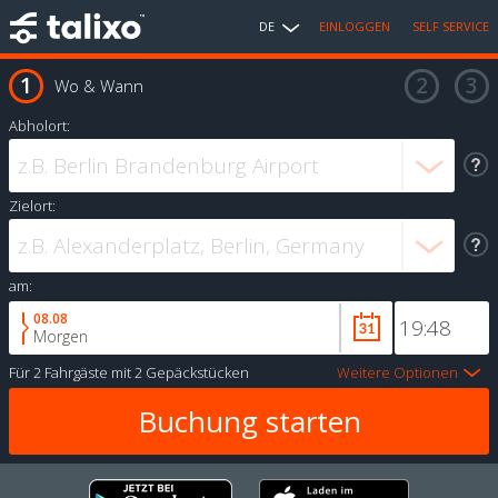
DE
EINLOGGEN
SELF SERVICE
Wo & Wann
Abholort:
Zielort:
am:
08.08
Morgen
Für
2 Fahrgäste
mit
2 Gepäckstücken
Weitere Optionen