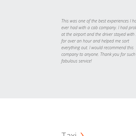
This was one of the best experiences I h
ever had with a cab company. I had pr
at the airport and the driver stayed with
for over an hour and helped me sort
everything out. I would recommend this
company to anyone. Thank you for such
fabulous service!
Taxi