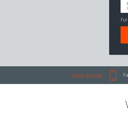
Fü
Talixo Mobile
Fa