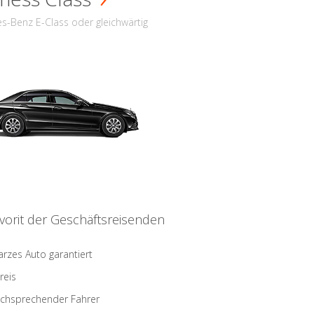
s-Benz E-Class oder gleichwärtig
vorit der Geschäftsreisenden
rzes Auto garantiert
reis
schsprechender Fahrer