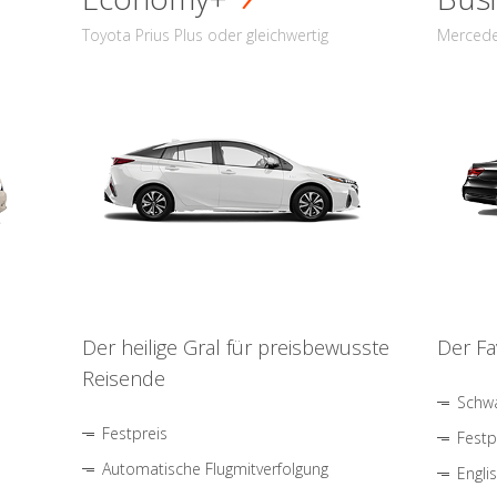
Toyota Prius Plus oder gleichwertig
Mercede
Der heilige Gral für preisbewusste
Der Fa
Reisende
Schwa
Festpreis
Festp
Automatische Flugmitverfolgung
Engli