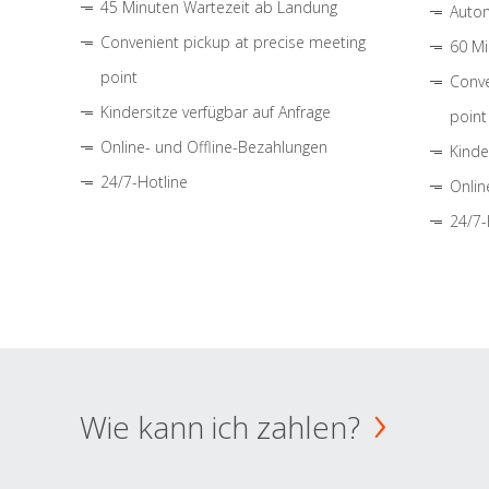
45 Minuten Wartezeit ab Landung
Autom
Convenient pickup at precise meeting
60 Mi
point
Conve
Kindersitze verfügbar auf Anfrage
point
Online- und Offline-Bezahlungen
Kinde
24/7-Hotline
Onlin
24/7-
Wie kann ich zahlen?