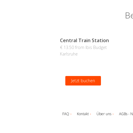
Be
Central Train Station
€ 13.50 from Ibis Budget
Karlsruhe
Jetzt buchen
FAQ
Kontakt
Über uns
AGBs - N