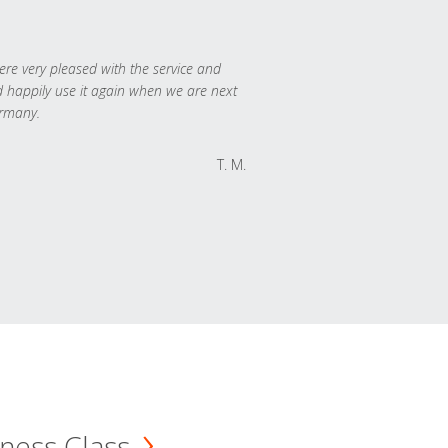
re very pleased with the service and
 happily use it again when we are next
rmany.
T. M.
ness Class