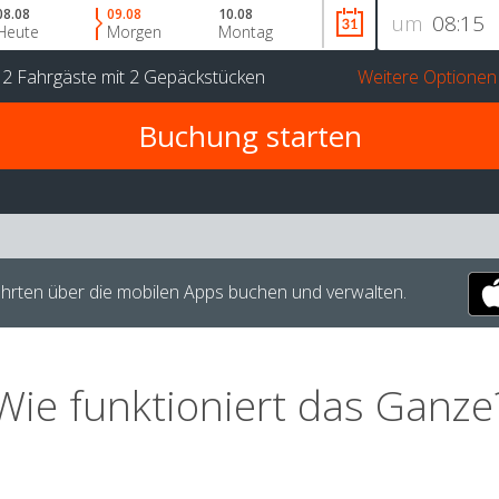
08.08
09.08
10.08
um
Heute
Morgen
Montag
r
2 Fahrgäste
mit
2 Gepäckstücken
Weitere Optionen
hrten über die mobilen Apps buchen und verwalten.
Wie funktioniert das Ganze