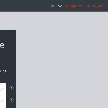
DE
EINLOGGEN
SELF SERVICE
he
lung