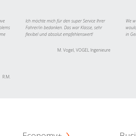
ave
Ich möchte mich für den super Service Ihrer
We we
oblems
Fahrer/in bedanken. Das war Klasse, sehr
would
 me
flexibel und absolut empfehlenswert!
in Ge
M. Vogel, VOGEL Ingenieure
R.M.
Economy+
Busi