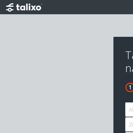
T
n
A
Z