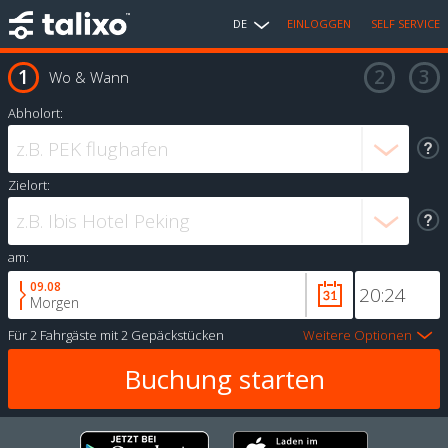
DE
EINLOGGEN
SELF SERVICE
Wo & Wann
Abholort:
Zielort:
am:
09.08
Morgen
Für
2 Fahrgäste
mit
2 Gepäckstücken
Weitere Optionen