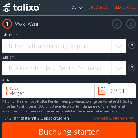
DE
EINLOGGEN
SELF SERVICE
Wo & Wann
Abholort:
Zielort:
am:
08.08
Morgen
*
Nur für MeinFernbus FlixBus Kunden. Preis pro Person. Solange der Vorrat reicht. Gültig
in Berlin, Abfahrt Berlin ZOB und Alexanderplatz. Fahrtlänge max. 15 km. Ggf. Fahrt
zusammen mit anderen Fahrgästen mit ähnlicher Zieladresse. Talixo Services GmbH.
Für
2 Fahrgäste
mit
2 Gepäckstücken
Weitere Optionen