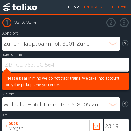
DE
EINLOGGEN
SELF SERVICE
Wo & Wann
Abholort:
Zugnummer:
Please bear in mind we do not track trains. We take into account
only the pickup time you enter.
Zielort:
am:
08.08
Morgen