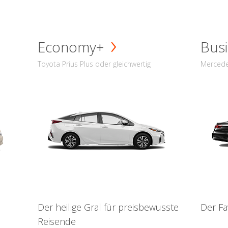
Economy+
Busi
Toyota Prius Plus oder gleichwertig
Mercede
Der heilige Gral für preisbewusste
Der Fa
Reisende