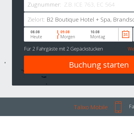
Zugnummer:
Zielort:
08.08
09.08
10.08
Heute
Morgen
Montag
Für
2 Fahrgäste
mit
2 Gepäckstücken
We
Talixo Mobile
Fa