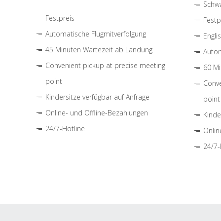
Schwa
Festpreis
Festp
Automatische Flugmitverfolgung
Engli
45 Minuten Wartezeit ab Landung
Autom
Convenient pickup at precise meeting
60 Mi
point
Conve
Kindersitze verfügbar auf Anfrage
point
Online- und Offline-Bezahlungen
Kinde
24/7-Hotline
Onlin
24/7-