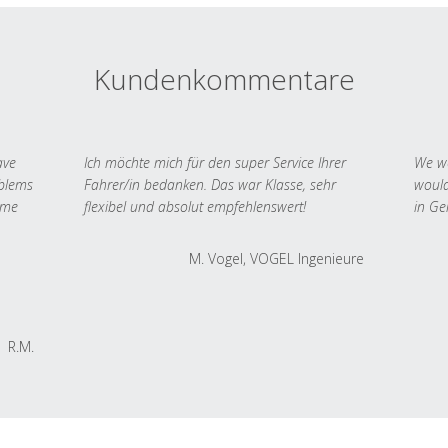
Kundenkommentare
ave
Ich möchte mich für den super Service Ihrer
We we
oblems
Fahrer/in bedanken. Das war Klasse, sehr
would
 me
flexibel und absolut empfehlenswert!
in Ge
M. Vogel, VOGEL Ingenieure
R.M.