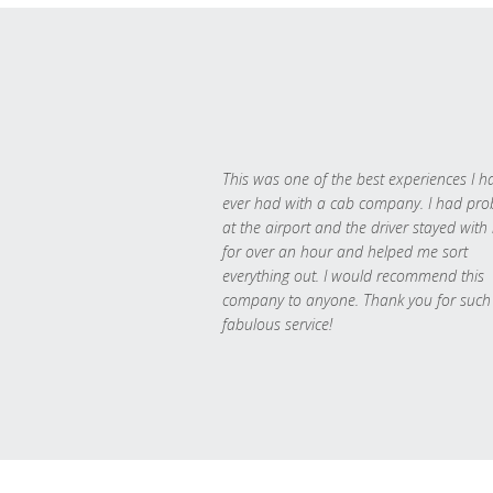
This was one of the best experiences I h
ever had with a cab company. I had pr
at the airport and the driver stayed with
for over an hour and helped me sort
everything out. I would recommend this
company to anyone. Thank you for such
fabulous service!