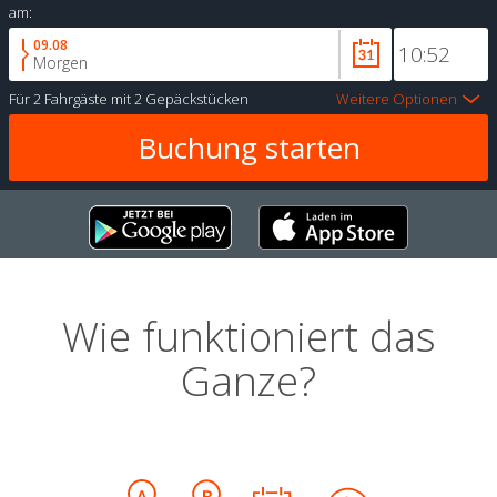
am:
09.08
Morgen
Für
2 Fahrgäste
mit
2 Gepäckstücken
Weitere Optionen
Wie funktioniert das
Ganze?