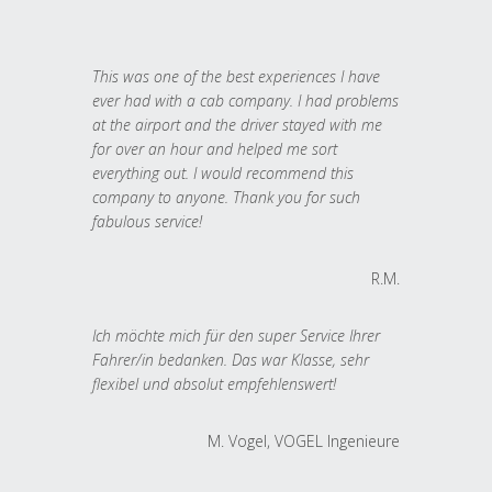
This was one of the best experiences I have
ever had with a cab company. I had problems
at the airport and the driver stayed with me
for over an hour and helped me sort
everything out. I would recommend this
company to anyone. Thank you for such
fabulous service!
R.M.
Ich möchte mich für den super Service Ihrer
Fahrer/in bedanken. Das war Klasse, sehr
flexibel und absolut empfehlenswert!
M. Vogel, VOGEL Ingenieure