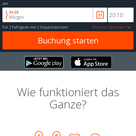
am:
09.08
Morgen
Für
2 Fahrgäste
mit
2 Gepäckstücken
Weitere Optionen
Wie funktioniert das
Ganze?