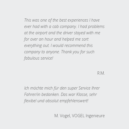
This was one of the best experiences I have
ever had with a cab company. I had problems
at the airport and the driver stayed with me
for over an hour and helped me sort
everything out. I would recommend this
company to anyone. Thank you for such
fabulous service!
R.M.
Ich möchte mich für den super Service Ihrer
Fahrer/in bedanken. Das war Klasse, sehr
flexibel und absolut empfehlenswert!
M. Vogel, VOGEL Ingenieure