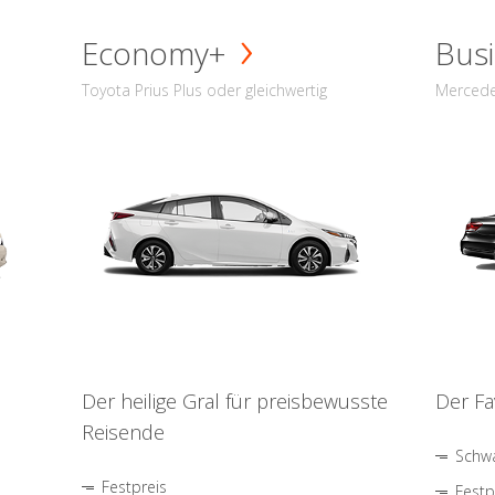
Economy+
Busi
Toyota Prius Plus oder gleichwertig
Mercede
Der heilige Gral für preisbewusste
Der Fa
Reisende
Schwa
Festpreis
Festp