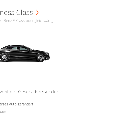
ness Class
s-Benz E-Class oder gleichwärtig
vorit der Geschäftsreisenden
rzes Auto garantiert
reis