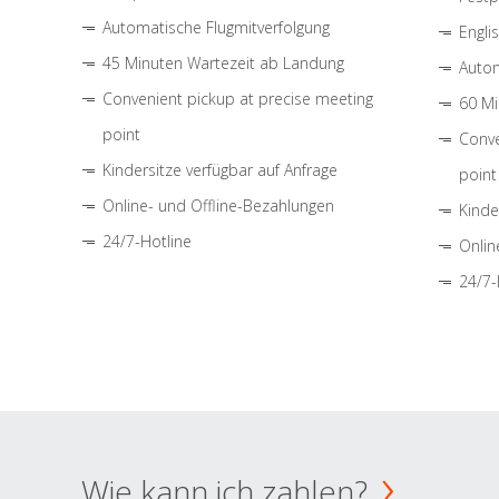
Automatische Flugmitverfolgung
Engli
45 Minuten Wartezeit ab Landung
Autom
Convenient pickup at precise meeting
60 Mi
point
Conve
Kindersitze verfügbar auf Anfrage
point
Online- und Offline-Bezahlungen
Kinde
24/7-Hotline
Onlin
24/7-
Wie kann ich zahlen?