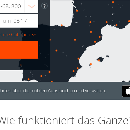
um
itere Optionen
hrten über die mobilen Apps buchen und verwalten.
Wie funktioniert das Ganze