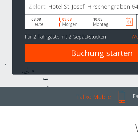
Zielort:
08.08
09.08
10.08
Heute
Morgen
Montag
Für
2 Fahrgäste
mit
2 Gepäckstücken
We
Talixo Mobile
Fa