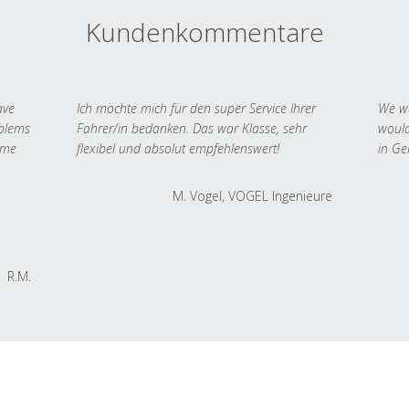
Kundenkommentare
ave
Ich möchte mich für den super Service Ihrer
We we
oblems
Fahrer/in bedanken. Das war Klasse, sehr
would
 me
flexibel und absolut empfehlenswert!
in Ge
M. Vogel, VOGEL Ingenieure
R.M.