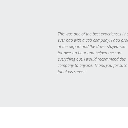
This was one of the best experiences I h
ever had with a cab company. I had pr
at the airport and the driver stayed with
for over an hour and helped me sort
everything out. I would recommend this
company to anyone. Thank you for such
fabulous service!