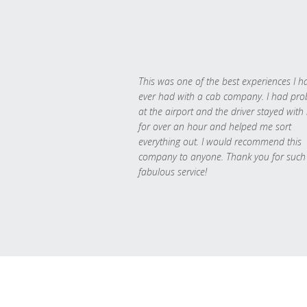
This was one of the best experiences I h
ever had with a cab company. I had pr
at the airport and the driver stayed with
for over an hour and helped me sort
everything out. I would recommend this
company to anyone. Thank you for such
fabulous service!