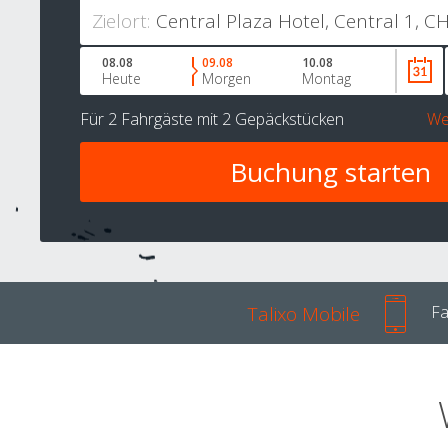
Zielort:
08.08
09.08
10.08
Heute
Morgen
Montag
Für
2 Fahrgäste
mit
2 Gepäckstücken
We
Talixo Mobile
Fa