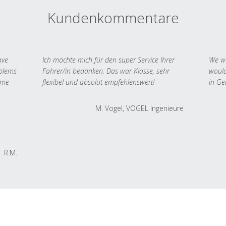
Kundenkommentare
ave
Ich möchte mich für den super Service Ihrer
We we
oblems
Fahrer/in bedanken. Das war Klasse, sehr
would
 me
flexibel und absolut empfehlenswert!
in Ge
M. Vogel, VOGEL Ingenieure
R.M.