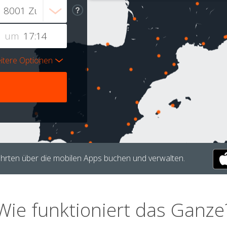
um
itere Optionen
hrten über die mobilen Apps buchen und verwalten.
Wie funktioniert das Ganze