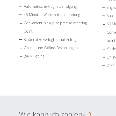
Automatische Flugmitverfolgung
Engli
45 Minuten Wartezeit ab Landung
Autom
Convenient pickup at precise meeting
60 Mi
point
Conve
Kindersitze verfügbar auf Anfrage
point
Online- und Offline-Bezahlungen
Kinde
24/7-Hotline
Onlin
24/7-
Wie kann ich zahlen?