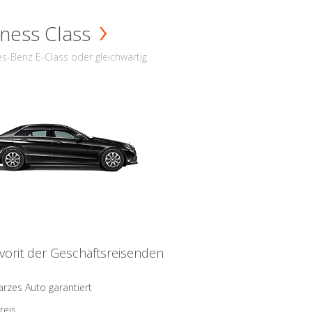
ness Class
s-Benz E-Class oder gleichwärtig
vorit der Geschäftsreisenden
rzes Auto garantiert
reis