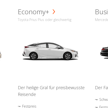
Economy+
Busi
Toyota Prius Plus oder gleichwertig
Mercede
Der heilige Gral für preisbewusste
Der Fa
Reisende
Schwa
Festpreis
Festp