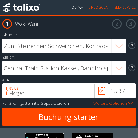
DE
EINLOGGEN
SELF SERVICE
Wo & Wann
Abholort:
Zielort:
am:
09.08
Morgen
Für
2 Fahrgäste
mit
2 Gepäckstücken
Weitere Optionen