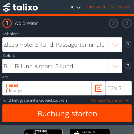
DE
EINLOGGEN
SELF SERVICE
Wo & Wann
Abholort:
Zielort:
am:
08.08
Morgen
Für
2 Fahrgäste
mit
2 Gepäckstücken
Weitere Optionen