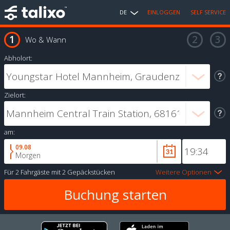
DE
EINLOGGEN
SELF SERVICE
Wo & Wann
Abholort:
Zielort:
am:
09.08
Morgen
Für
2 Fahrgäste
mit
2 Gepäckstücken
Weitere Optionen