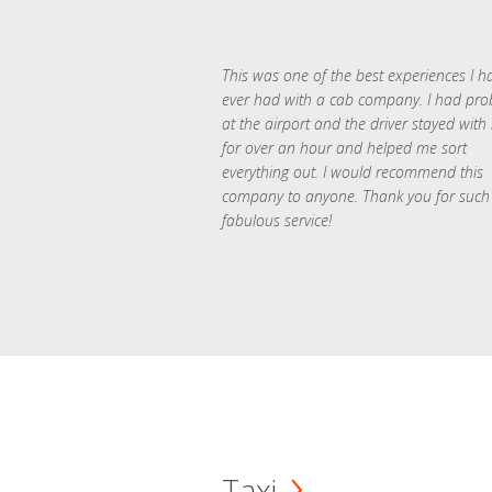
This was one of the best experiences I h
ever had with a cab company. I had pr
at the airport and the driver stayed with
for over an hour and helped me sort
everything out. I would recommend this
company to anyone. Thank you for such
fabulous service!
Taxi