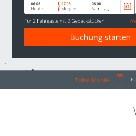
06.08
07.08
08.08
Heute
Morgen
Samstag
Für
2 Fahrgäste
mit
2 Gepäckstücken
We
Talixo Mobile
Fa