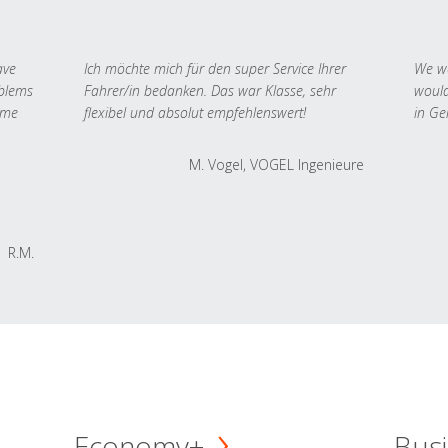
ave
Ich möchte mich für den super Service Ihrer
We we
oblems
Fahrer/in bedanken. Das war Klasse, sehr
would
 me
flexibel und absolut empfehlenswert!
in Ge
M. Vogel, VOGEL Ingenieure
R.M.
Economy+
Busi