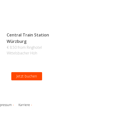
Central Train Station
Würzburg
€ 8.50 from Ringhotel
Wittelsbacher Höh
Jetzt buchen
pressum
Karriere