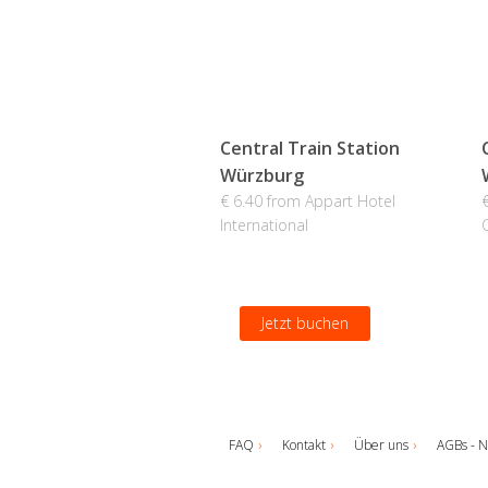
Central Train Station
Würzburg
€ 6.40 from Appart Hotel
International
Jetzt buchen
FAQ
Kontakt
Über uns
AGBs - N