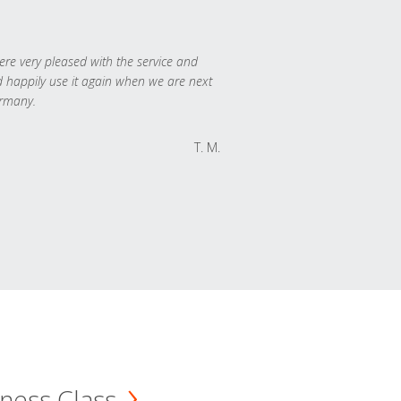
re very pleased with the service and
 happily use it again when we are next
rmany.
T. M.
ness Class