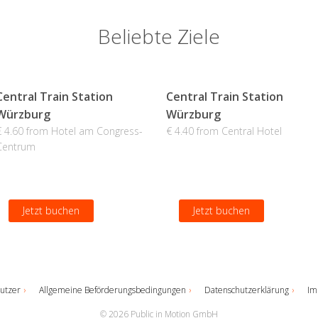
Beliebte Ziele
Central Train Station
Central Train Station
Würzburg
Würzburg
€ 4.60 from Hotel am Congress-
€ 4.40 from Central Hotel
Centrum
Jetzt buchen
Jetzt buchen
utzer
Allgemeine Beförderungsbedingungen
Datenschutzerklärung
Im
© 2026 Public in Motion GmbH