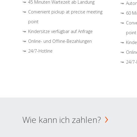
45 Minuten Wartezeit ab Landung
Autom
Convenient pickup at precise meeting
60 Mi
point
Conve
Kindersitze verfügbar auf Anfrage
point
Online- und Offline-Bezahlungen
Kinde
24/7-Hotline
Onlin
24/7-
Wie kann ich zahlen?