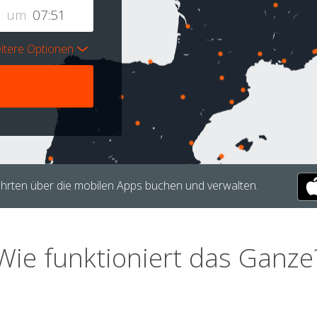
um
itere Optionen
hrten über die mobilen Apps buchen und verwalten.
Wie funktioniert das Ganze