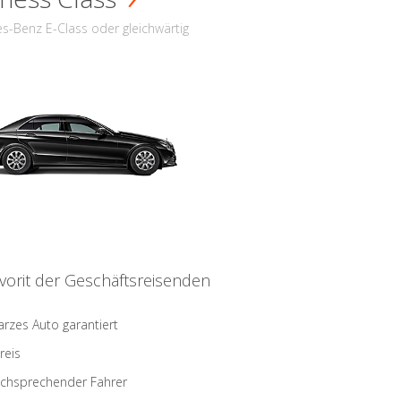
s-Benz E-Class oder gleichwärtig
vorit der Geschäftsreisenden
rzes Auto garantiert
reis
schsprechender Fahrer