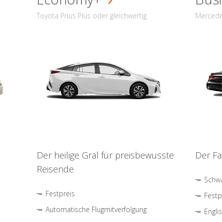
Toyota Prius Plus oder gleichwertig
Mercede
Der heilige Gral für preisbewusste
Der Fa
Reisende
Schwa
Festpreis
Festp
Automatische Flugmitverfolgung
Engli