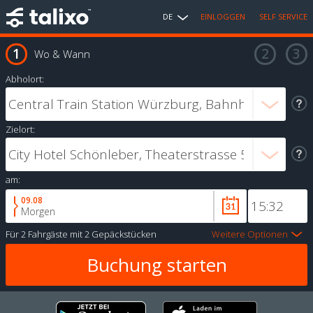
DE
EINLOGGEN
SELF SERVICE
Wo & Wann
Abholort:
Zielort:
am:
09.08
Morgen
Für
2 Fahrgäste
mit
2 Gepäckstücken
Weitere Optionen