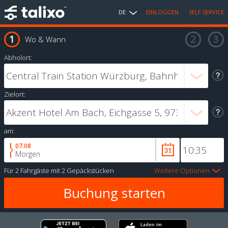
DE
EINLOGGEN
SELF SERVICE
Wo & Wann
Abholort:
Zielort:
am:
07.08
Morgen
Für
2 Fahrgäste
mit
2 Gepäckstücken
Weitere Optionen