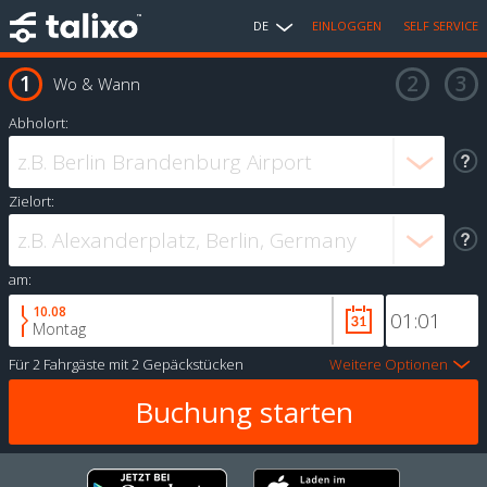
DE
EINLOGGEN
SELF SERVICE
Wo & Wann
Abholort:
Zielort:
am:
10.08
Montag
Für
2 Fahrgäste
mit
2 Gepäckstücken
Weitere Optionen