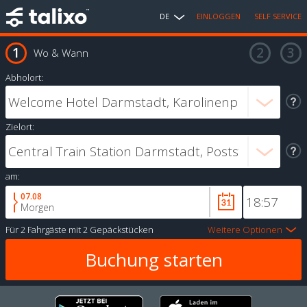
DE
EINLOGGEN
SELF SERVICE
Wo & Wann
Abholort:
Zielort:
am:
07.08
Morgen
Für
2 Fahrgäste
mit
2 Gepäckstücken
Weitere Optionen