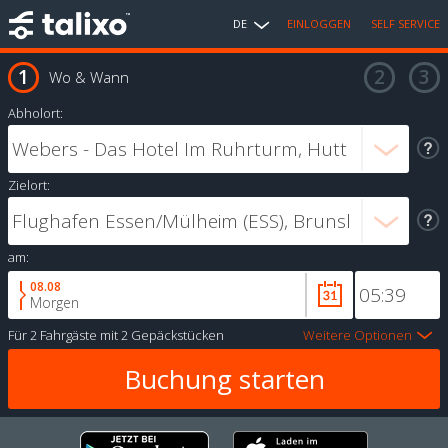
DE
EINLOGGEN
SELF SERVICE
Wo & Wann
Abholort:
Zielort:
am:
08.08
Morgen
Für
2 Fahrgäste
mit
2 Gepäckstücken
Weitere Optionen