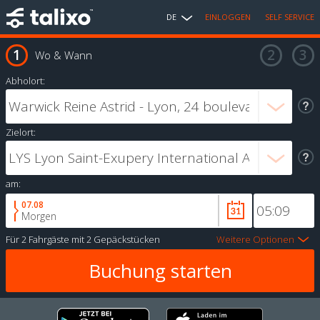
DE
EINLOGGEN
SELF SERVICE
Wo & Wann
Abholort:
Zielort:
am:
07.08
Morgen
Für
2 Fahrgäste
mit
2 Gepäckstücken
Weitere Optionen