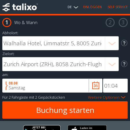
DE
EINLOGGEN
SELF SERVICE
Wo & Wann
Abholort:
Zielort:
am:
08.08
Samstag
Für
2 Fahrgäste
mit
2 Gepäckstücken
Weitere Optionen