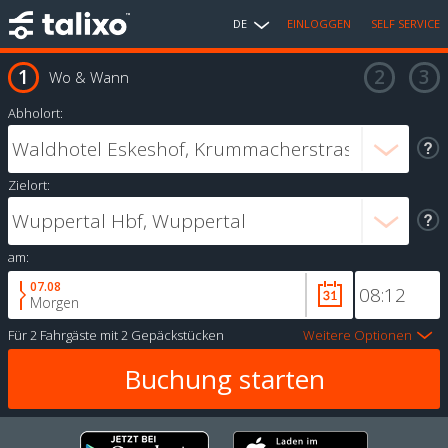
DE
EINLOGGEN
SELF SERVICE
Wo & Wann
Abholort:
Zielort:
am:
07.08
Morgen
Für
2 Fahrgäste
mit
2 Gepäckstücken
Weitere Optionen