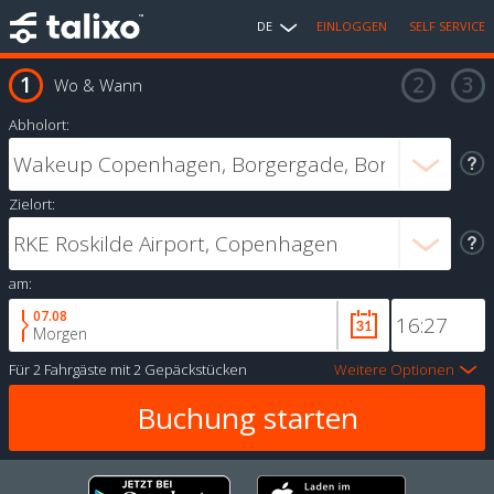
DE
EINLOGGEN
SELF SERVICE
Wo & Wann
Abholort:
Zielort:
am:
07.08
Morgen
Für
2 Fahrgäste
mit
2 Gepäckstücken
Weitere Optionen