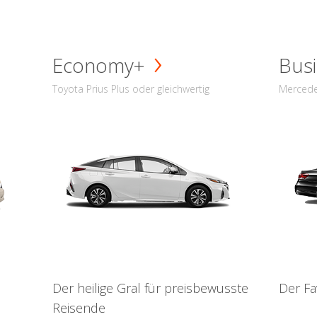
Economy+
Busi
Toyota Prius Plus oder gleichwertig
Mercede
Der heilige Gral für preisbewusste
Der Fa
Reisende