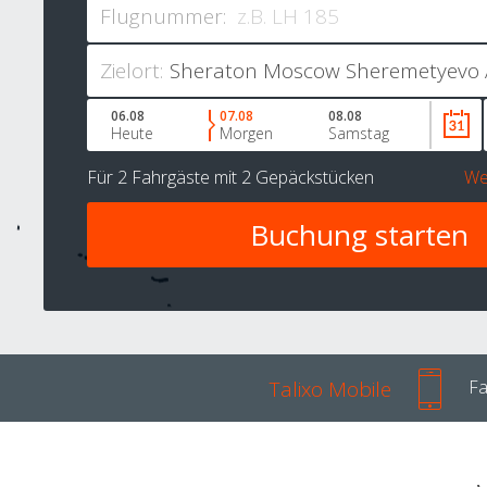
Flugnummer:
Zielort:
06.08
07.08
08.08
Heute
Morgen
Samstag
Für
2 Fahrgäste
mit
2 Gepäckstücken
We
Talixo Mobile
Fa