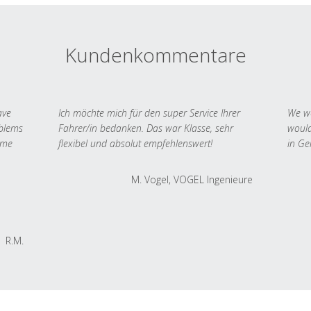
Kundenkommentare
ave
Ich möchte mich für den super Service Ihrer
We we
oblems
Fahrer/in bedanken. Das war Klasse, sehr
would
 me
flexibel und absolut empfehlenswert!
in Ge
M. Vogel, VOGEL Ingenieure
R.M.