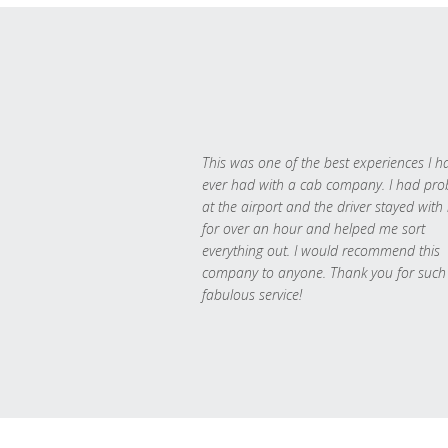
This was one of the best experiences I h
ever had with a cab company. I had pr
at the airport and the driver stayed with
for over an hour and helped me sort
everything out. I would recommend this
company to anyone. Thank you for such
fabulous service!