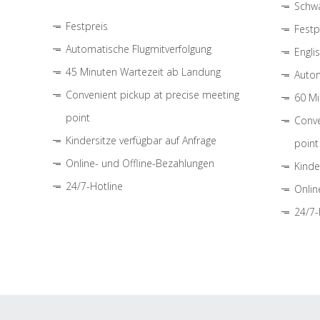
Schwa
Festpreis
Festp
Automatische Flugmitverfolgung
Engli
45 Minuten Wartezeit ab Landung
Autom
Convenient pickup at precise meeting
60 Mi
point
Conve
Kindersitze verfügbar auf Anfrage
point
Online- und Offline-Bezahlungen
Kinde
24/7-Hotline
Onlin
24/7-