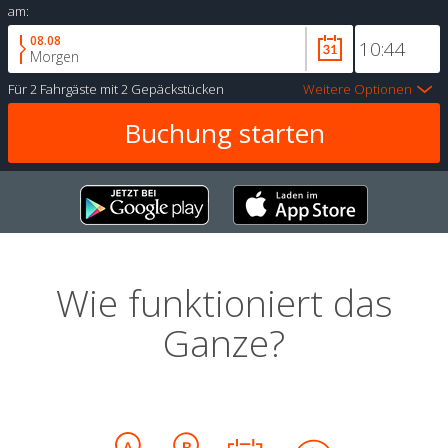
am:
08.08
Morgen
Für
2 Fahrgäste
mit
2 Gepäckstücken
Weitere Optionen
Wie funktioniert das
Ganze?