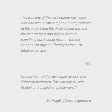
This was one of the best experiences I have
ever had with a cab company. I had problems
at the airport and the driver stayed with me
for over an hour and helped me sort
everything out. I would recommend this
company to anyone. Thank you for such
fabulous service!
R.M.
Ich möchte mich für den super Service Ihrer
Fahrer/in bedanken. Das war Klasse, sehr
flexibel und absolut empfehlenswert!
M. Vogel, VOGEL Ingenieure