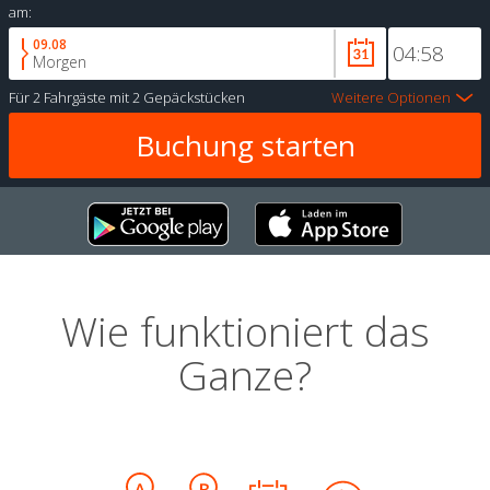
am:
09.08
Morgen
Für
2 Fahrgäste
mit
2 Gepäckstücken
Weitere Optionen
Wie funktioniert das
Ganze?