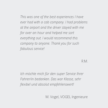
This was one of the best experiences I have
ever had with a cab company. I had problems
at the airport and the driver stayed with me
for over an hour and helped me sort
everything out. I would recommend this
company to anyone. Thank you for such
fabulous service!
R.M.
Ich möchte mich für den super Service Ihrer
Fahrer/in bedanken. Das war Klasse, sehr
flexibel und absolut empfehlenswert!
M. Vogel, VOGEL Ingenieure