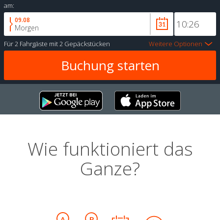
am:
09.08
Morgen
Für
2 Fahrgäste
mit
2 Gepäckstücken
Weitere Optionen
Wie funktioniert das
Ganze?