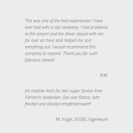
This was one of the best experiences I have
ever had with a cab company. I had problems
at the airport and the driver stayed with me
for over an hour and helped me sort
everything out. I would recommend this
company to anyone. Thank you for such
fabulous service!
R.M.
Ich möchte mich für den super Service Ihrer
Fahrer/in bedanken. Das war Klasse, sehr
flexibel und absolut empfehlenswert!
M. Vogel, VOGEL Ingenieure