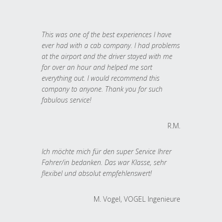
This was one of the best experiences I have
ever had with a cab company. I had problems
at the airport and the driver stayed with me
for over an hour and helped me sort
everything out. I would recommend this
company to anyone. Thank you for such
fabulous service!
R.M.
Ich möchte mich für den super Service Ihrer
Fahrer/in bedanken. Das war Klasse, sehr
flexibel und absolut empfehlenswert!
M. Vogel, VOGEL Ingenieure