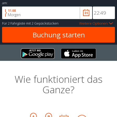
am:
11.08
Morgen
Für
2 Fahrgäste
mit
2 Gepäckstücken
Weitere Optionen
Wie funktioniert das
Ganze?