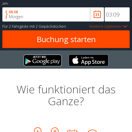
am:
08.08
Morgen
Für
2 Fahrgäste
mit
2 Gepäckstücken
Weitere Optionen
Wie funktioniert das
Ganze?