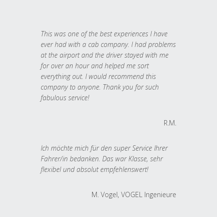
This was one of the best experiences I have
ever had with a cab company. I had problems
at the airport and the driver stayed with me
for over an hour and helped me sort
everything out. I would recommend this
company to anyone. Thank you for such
fabulous service!
R.M.
Ich möchte mich für den super Service Ihrer
Fahrer/in bedanken. Das war Klasse, sehr
flexibel und absolut empfehlenswert!
M. Vogel, VOGEL Ingenieure