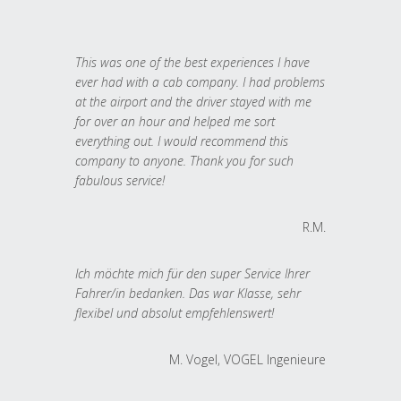
This was one of the best experiences I have
ever had with a cab company. I had problems
at the airport and the driver stayed with me
for over an hour and helped me sort
everything out. I would recommend this
company to anyone. Thank you for such
fabulous service!
R.M.
Ich möchte mich für den super Service Ihrer
Fahrer/in bedanken. Das war Klasse, sehr
flexibel und absolut empfehlenswert!
M. Vogel, VOGEL Ingenieure