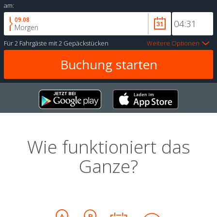
am:
09.08
Morgen
Für
2 Fahrgäste
mit
2 Gepäckstücken
Weitere Optionen
Wie funktioniert das
Ganze?