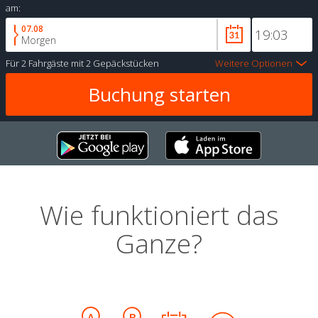
am:
07.08
Morgen
Für
2 Fahrgäste
mit
2 Gepäckstücken
Weitere Optionen
Wie funktioniert das
Ganze?