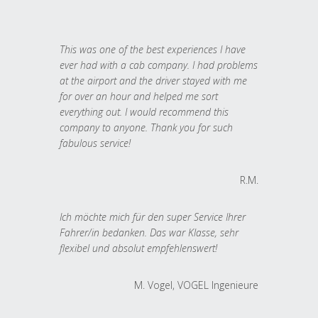
This was one of the best experiences I have
ever had with a cab company. I had problems
at the airport and the driver stayed with me
for over an hour and helped me sort
everything out. I would recommend this
company to anyone. Thank you for such
fabulous service!
R.M.
Ich möchte mich für den super Service Ihrer
Fahrer/in bedanken. Das war Klasse, sehr
flexibel und absolut empfehlenswert!
M. Vogel, VOGEL Ingenieure