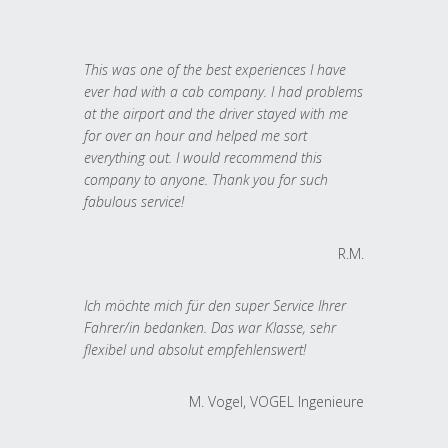
This was one of the best experiences I have
ever had with a cab company. I had problems
at the airport and the driver stayed with me
for over an hour and helped me sort
everything out. I would recommend this
company to anyone. Thank you for such
fabulous service!
R.M.
Ich möchte mich für den super Service Ihrer
Fahrer/in bedanken. Das war Klasse, sehr
flexibel und absolut empfehlenswert!
M. Vogel, VOGEL Ingenieure