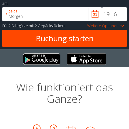
am:
09.08
Morgen
Für
2 Fahrgäste
mit
2 Gepäckstücken
Weitere Optionen
Wie funktioniert das
Ganze?