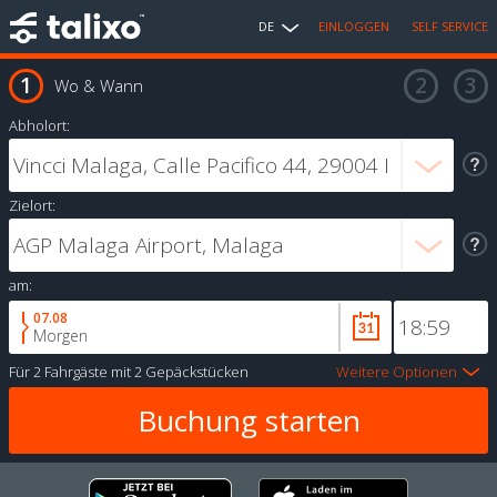
DE
EINLOGGEN
SELF SERVICE
Wo & Wann
Abholort:
Zielort:
am:
07.08
Morgen
Für
2 Fahrgäste
mit
2 Gepäckstücken
Weitere Optionen