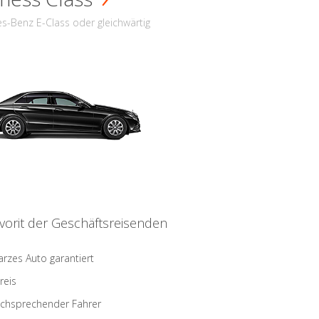
s-Benz E-Class oder gleichwärtig
vorit der Geschäftsreisenden
rzes Auto garantiert
reis
schsprechender Fahrer