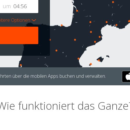
um
itere Optionen
hrten über die mobilen Apps buchen und verwalten.
Wie funktioniert das Ganze