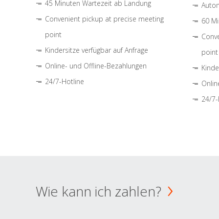
45 Minuten Wartezeit ab Landung
Autom
Convenient pickup at precise meeting
60 Mi
point
Conve
Kindersitze verfügbar auf Anfrage
point
Online- und Offline-Bezahlungen
Kinde
24/7-Hotline
Onlin
24/7-
Wie kann ich zahlen?