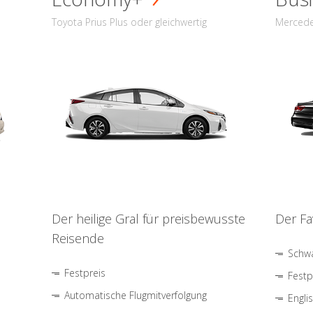
Toyota Prius Plus oder gleichwertig
Mercede
Der heilige Gral für preisbewusste
Der Fa
Reisende
Schwa
Festpreis
Festp
Automatische Flugmitverfolgung
Engli