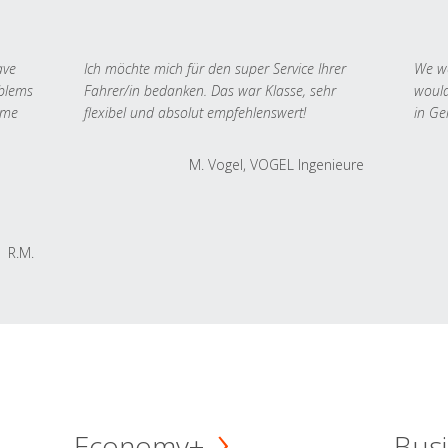
ave
Ich möchte mich für den super Service Ihrer
We we
oblems
Fahrer/in bedanken. Das war Klasse, sehr
would
 me
flexibel und absolut empfehlenswert!
in Ge
M. Vogel, VOGEL Ingenieure
R.M.
Economy+
Busi