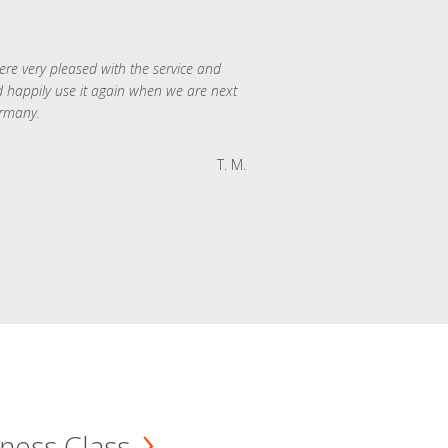
re very pleased with the service and
 happily use it again when we are next
rmany.
T. M.
ness Class