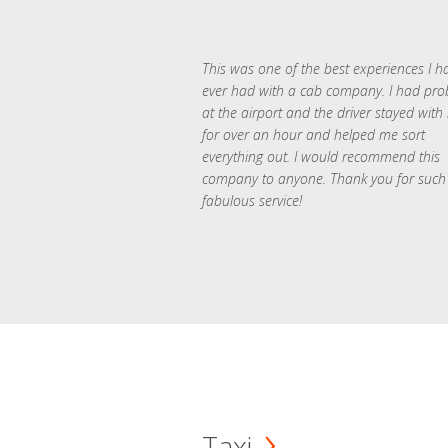
This was one of the best experiences I h
ever had with a cab company. I had pr
at the airport and the driver stayed with
for over an hour and helped me sort
everything out. I would recommend this
company to anyone. Thank you for such
fabulous service!
Taxi