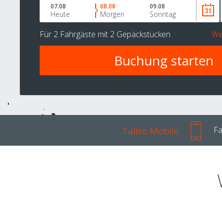
07.08
08.08
09.08
Heute
Morgen
Sonntag
Für
2 Fahrgäste
mit
2 Gepäckstücken
We
Talixo Mobile
Fa