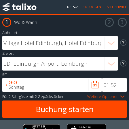
DE
EINLOGGEN
SELF SERVICE
Wo & Wann
Abholort:
Zielort:
am:
09.08
Sonntag
Für
2 Fahrgäste
mit
2 Gepäckstücken
Weitere Optionen