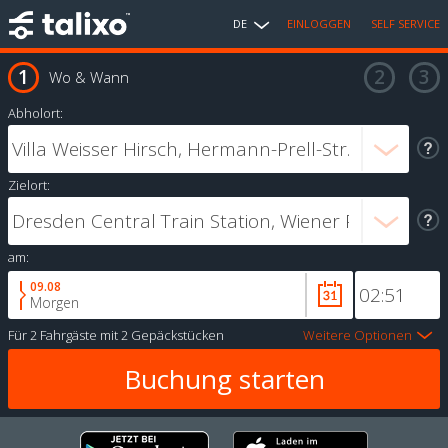
DE
EINLOGGEN
SELF SERVICE
Wo & Wann
Abholort:
Zielort:
am:
09.08
Morgen
Für
2 Fahrgäste
mit
2 Gepäckstücken
Weitere Optionen