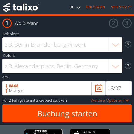
DE
EINLOGGEN
SELF SERVICE
Wo & Wann
Abholort:
Zielort:
am:
08.08
Morgen
Für
2 Fahrgäste
mit
2 Gepäckstücken
Weitere Optionen