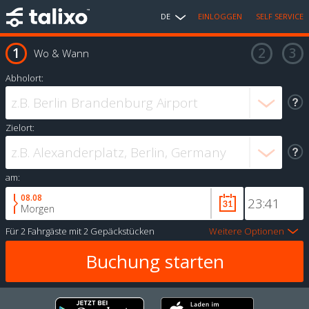
DE
EINLOGGEN
SELF SERVICE
Wo & Wann
Abholort:
Zielort:
am:
08.08
Morgen
Für
2 Fahrgäste
mit
2 Gepäckstücken
Weitere Optionen