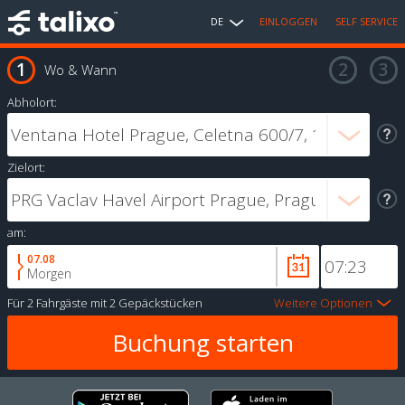
DE
EINLOGGEN
SELF SERVICE
Wo & Wann
Abholort:
Zielort:
am:
07.08
Morgen
Für
2 Fahrgäste
mit
2 Gepäckstücken
Weitere Optionen