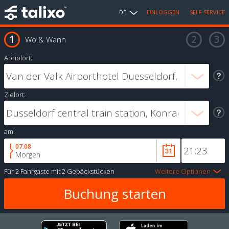
DE
EINLOGGEN
SELF SERVICE
Wo & Wann
Abholort:
Zielort:
am:
07.08
Morgen
Für
2 Fahrgäste
mit
2 Gepäckstücken
Weitere Optionen