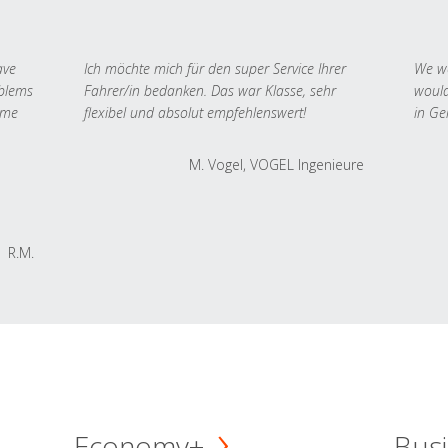
ave
Ich möchte mich für den super Service Ihrer
We we
oblems
Fahrer/in bedanken. Das war Klasse, sehr
would
 me
flexibel und absolut empfehlenswert!
in Ge
M. Vogel, VOGEL Ingenieure
R.M.
Economy+
Busi