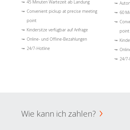
45 Minuten Wartezeit ab Landung
Autom
Convenient pickup at precise meeting
60 Mi
point
Conve
Kindersitze verfügbar auf Anfrage
point
Online- und Offline-Bezahlungen
Kinde
24/7-Hotline
Onlin
24/7-
Wie kann ich zahlen?