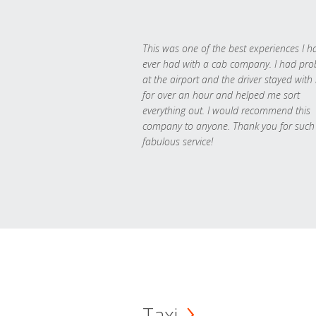
This was one of the best experiences I h
ever had with a cab company. I had pr
at the airport and the driver stayed with
for over an hour and helped me sort
everything out. I would recommend this
company to anyone. Thank you for such
fabulous service!
Taxi