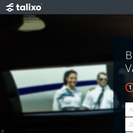
B
V
A
Z