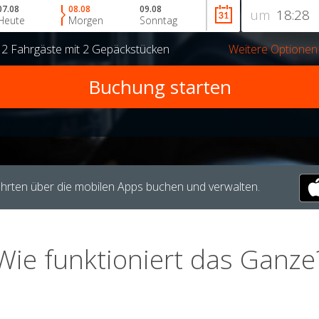
07.08
08.08
09.08
um
Heute
Morgen
Sonntag
r
2 Fahrgäste
mit
2 Gepäckstücken
Weitere Optionen
hrten über die mobilen Apps buchen und verwalten.
Wie funktioniert das Ganze