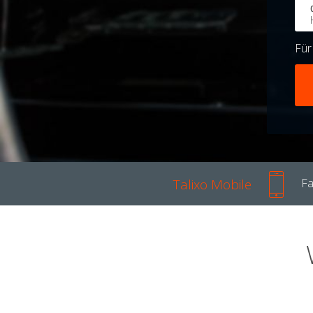
Fü
Talixo Mobile
Fa