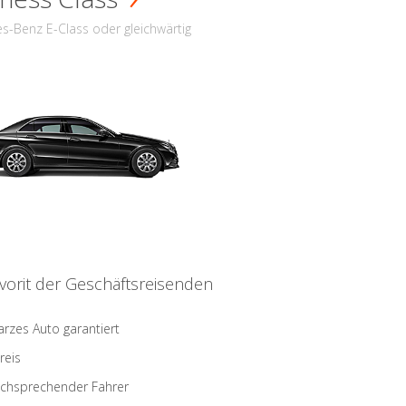
s-Benz E-Class oder gleichwärtig
vorit der Geschäftsreisenden
rzes Auto garantiert
reis
schsprechender Fahrer