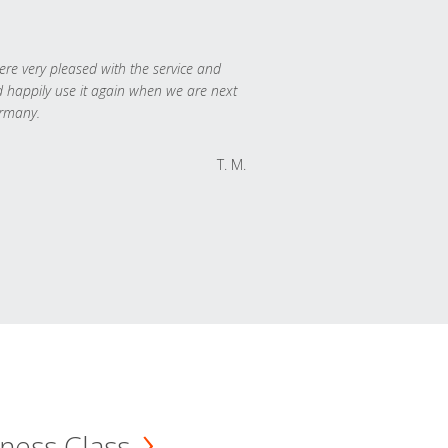
re very pleased with the service and
 happily use it again when we are next
rmany.
T. M.
ness Class