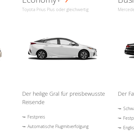
Toyota Prius Plus oder gleichwertig
Mercede
Der heilige Gral für preisbewusste
Der Fa
Reisende
Schwa
Festpreis
Festp
Automatische Flugmitverfolgung
Engli