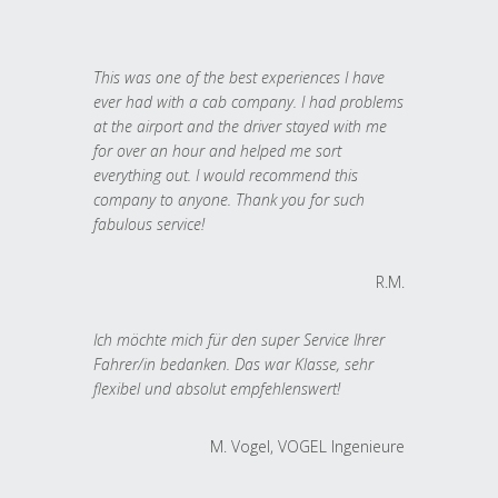
This was one of the best experiences I have
ever had with a cab company. I had problems
at the airport and the driver stayed with me
for over an hour and helped me sort
everything out. I would recommend this
company to anyone. Thank you for such
fabulous service!
R.M.
Ich möchte mich für den super Service Ihrer
Fahrer/in bedanken. Das war Klasse, sehr
flexibel und absolut empfehlenswert!
M. Vogel, VOGEL Ingenieure