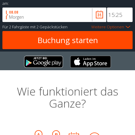
am:
08.08
Morgen
Für
2 Fahrgäste
mit
2 Gepäckstücken
Weitere Optionen
Wie funktioniert das
Ganze?