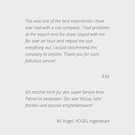
This was one of the best experiences I have
ever had with a cab company. I had problems
at the airport and the driver stayed with me
for over an hour and helped me sort
everything out. I would recommend this
company to anyone. Thank you for such
fabulous service!
R.M.
Ich möchte mich für den super Service Ihrer
Fahrer/in bedanken. Das war Klasse, sehr
flexibel und absolut empfehlenswert!
M. Vogel, VOGEL Ingenieure