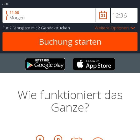
am:
11.08
Morgen
Für
2 Fahrgäste
mit
2 Gepäckstücken
Weitere Optionen
Wie funktioniert das
Ganze?