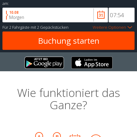
am:
10.08
Morgen
Für
2 Fahrgäste
mit
2 Gepäckstücken
Weitere Optionen
Wie funktioniert das
Ganze?