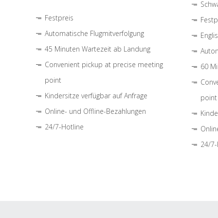
Schwa
Festpreis
Festp
Automatische Flugmitverfolgung
Engli
45 Minuten Wartezeit ab Landung
Autom
Convenient pickup at precise meeting
60 Mi
point
Conve
Kindersitze verfügbar auf Anfrage
point
Online- und Offline-Bezahlungen
Kinde
24/7-Hotline
Onlin
24/7-