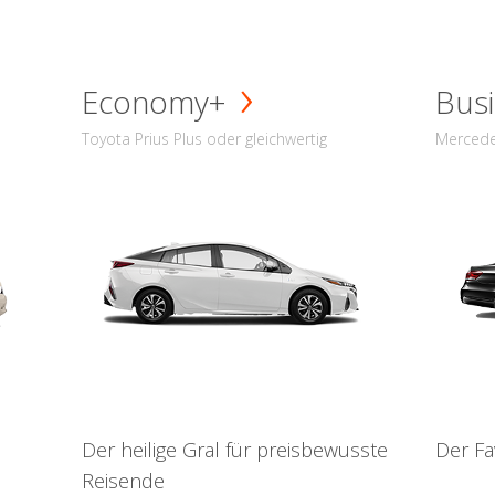
Economy+
Busi
Toyota Prius Plus oder gleichwertig
Mercede
Der heilige Gral für preisbewusste
Der Fa
Reisende