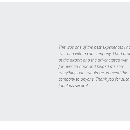
This was one of the best experiences I h
ever had with a cab company. I had pr
at the airport and the driver stayed with
for over an hour and helped me sort
everything out. I would recommend this
company to anyone. Thank you for such
fabulous service!