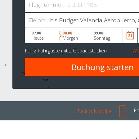
Flugnummer:
Zielort:
07.08
08.08
09.08
Heute
Morgen
Sonntag
Für
2 Fahrgäste
mit
2 Gepäckstücken
We
Talixo Mobile
Fa