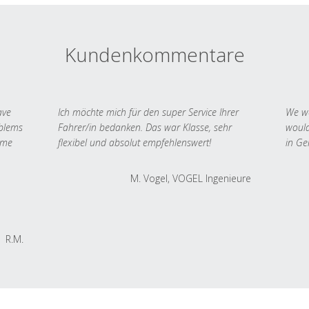
Kundenkommentare
ave
Ich möchte mich für den super Service Ihrer
We we
oblems
Fahrer/in bedanken. Das war Klasse, sehr
would
 me
flexibel und absolut empfehlenswert!
in Ge
M. Vogel, VOGEL Ingenieure
R.M.