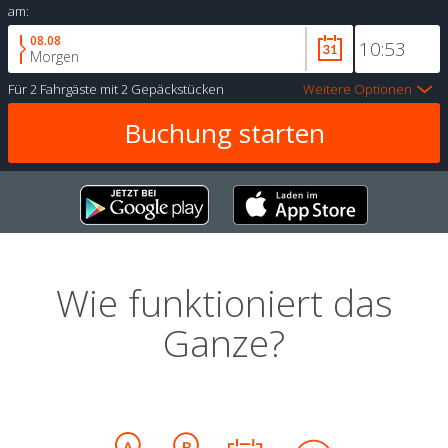
am:
08.08
Morgen
Für
2 Fahrgäste
mit
2 Gepäckstücken
Weitere Optionen
Wie funktioniert das
Ganze?