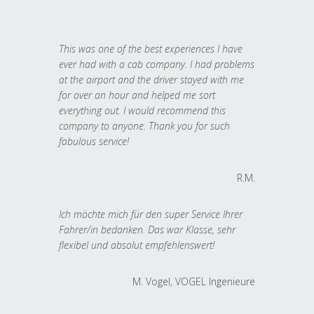
This was one of the best experiences I have
ever had with a cab company. I had problems
at the airport and the driver stayed with me
for over an hour and helped me sort
everything out. I would recommend this
company to anyone. Thank you for such
fabulous service!
R.M.
Ich möchte mich für den super Service Ihrer
Fahrer/in bedanken. Das war Klasse, sehr
flexibel und absolut empfehlenswert!
M. Vogel, VOGEL Ingenieure