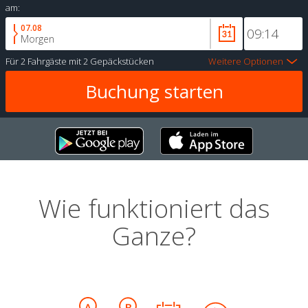
am:
07.08
Morgen
Für
2 Fahrgäste
mit
2 Gepäckstücken
Weitere Optionen
Wie funktioniert das
Ganze?