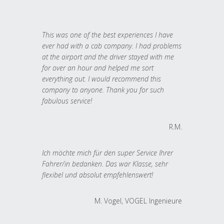
This was one of the best experiences I have
ever had with a cab company. I had problems
at the airport and the driver stayed with me
for over an hour and helped me sort
everything out. I would recommend this
company to anyone. Thank you for such
fabulous service!
R.M.
Ich möchte mich für den super Service Ihrer
Fahrer/in bedanken. Das war Klasse, sehr
flexibel und absolut empfehlenswert!
M. Vogel, VOGEL Ingenieure