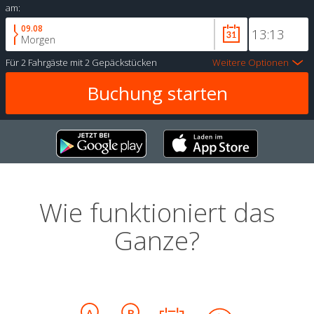
am:
09.08
Morgen
Für
2 Fahrgäste
mit
2 Gepäckstücken
Weitere Optionen
Wie funktioniert das
Ganze?