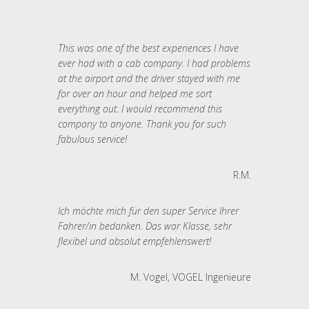
This was one of the best experiences I have
ever had with a cab company. I had problems
at the airport and the driver stayed with me
for over an hour and helped me sort
everything out. I would recommend this
company to anyone. Thank you for such
fabulous service!
R.M.
Ich möchte mich für den super Service Ihrer
Fahrer/in bedanken. Das war Klasse, sehr
flexibel und absolut empfehlenswert!
M. Vogel, VOGEL Ingenieure